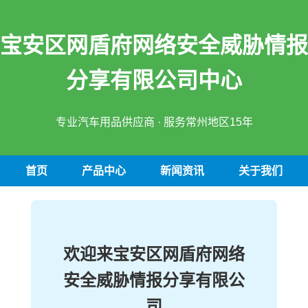
宝安区网盾府网络安全威胁情报
分享有限公司中心
专业汽车用品供应商 · 服务常州地区15年
首页
产品中心
新闻资讯
关于我们
欢迎来宝安区网盾府网络
安全威胁情报分享有限公
司