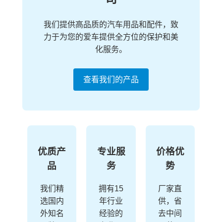
我们提供高品质的汽车用品和配件，致
力于为您的爱车提供全方位的保护和美
化服务。
查看我们的产品
优质产
专业服
价格优
品
务
势
我们精
拥有15
厂家直
选国内
年行业
供，省
外知名
经验的
去中间